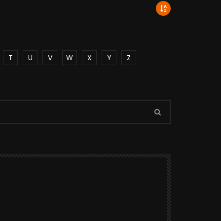
T
U
V
W
X
Y
Z