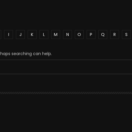
I
J
K
L
M
N
O
P
Q
R
S
erhaps searching can help.