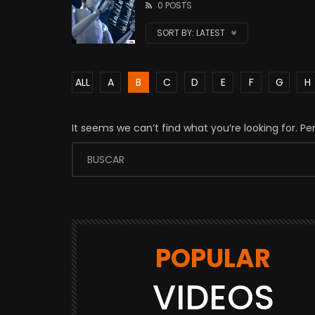
0 POSTS
SORT BY:
LATEST
ALL
A
B
C
D
E
F
G
H
It seems we can’t find what you’re looking for. P
POPULAR
VIDEOS