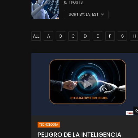
1 POSTS
SORT BY:
LATEST
ALL
A
B
C
D
E
F
G
H
TECNOLOGIA
PELIGRO DE LA INTELIGENCIA