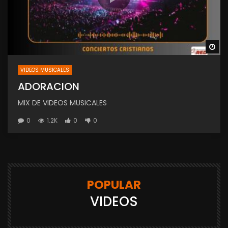
Wa
VIDEOS MUSICALES
ADORACION
MIX DE VIDEOS MUSICALES
0
1.2K
0
0
POPULAR
VIDEOS