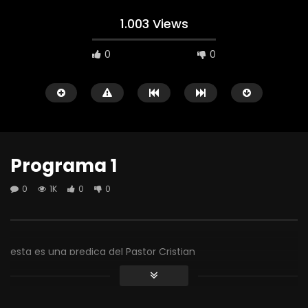
1.003 Views
0
0
Programa 1
0
1K
0
0
Watch Later
Face video
0
1K
0
0
esta es una predica del Pastor Cristian