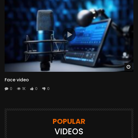
Wa
Face video
0
1K
0
0
POPULAR
VIDEOS