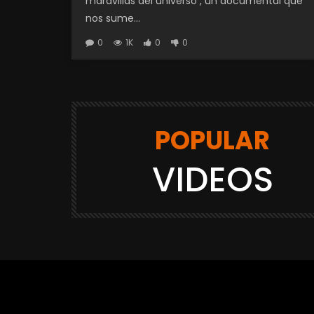
maravillas del universo , un documental que
nos sume...
0
1K
0
0
POPULAR
VIDEOS