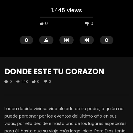
1.445 Views
0
0
DONDE ESTE TU CORAZON
0
1.4K
0
0
Watch Later
AMA A TU PROJIMO
0
1.1K
0
0
Lucca decide vivir su vida alejado de su padre, a quién no
puede perdonar por los eventos del último año en sus
vidas, por ello decide ir hasta uno de los lugares especiales
para él, hasta que su viaje más largo inicie. Pero Dios tenía