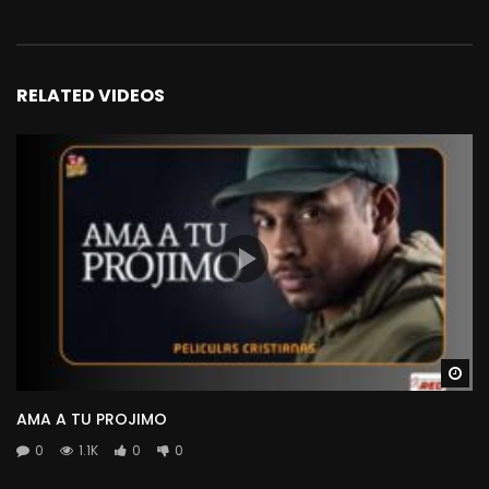
RELATED VIDEOS
Wa
AMA A TU PROJIMO
0
1.1K
0
0